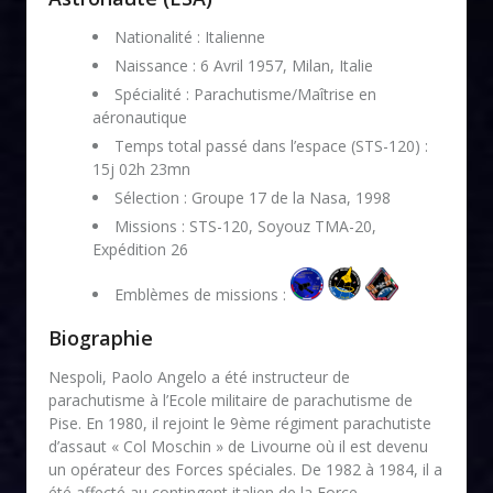
Nationalité : Italienne
Naissance : 6 Avril 1957, Milan, Italie
Spécialité : Parachutisme/Maîtrise en
aéronautique
Temps total passé dans l’espace (STS-120) :
15j 02h 23mn
Sélection : Groupe 17 de la Nasa, 1998
Missions : STS-120, Soyouz TMA-20,
Expédition 26
Emblèmes de missions :
Biographie
Nespoli, Paolo Angelo a été instructeur de
parachutisme à l’Ecole militaire de parachutisme de
Pise. En 1980, il rejoint le 9ème régiment parachutiste
d’assaut « Col Moschin » de Livourne où il est devenu
un opérateur des Forces spéciales. De 1982 à 1984, il a
été affecté au contingent italien de la Force