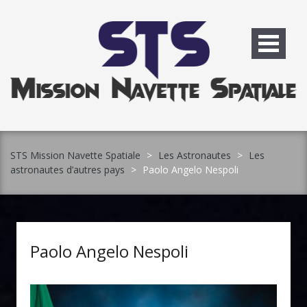
Skip
to
content
STS Mission Navette Spatiale
>
Les Astronautes
>
Les
astronautes d’autres pays
>
Paolo Angelo Nespoli
Paolo Angelo Nespoli