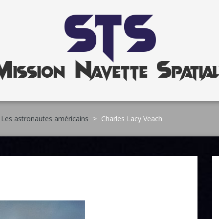
Les astronautes américains
>
Charles Lacy Veach