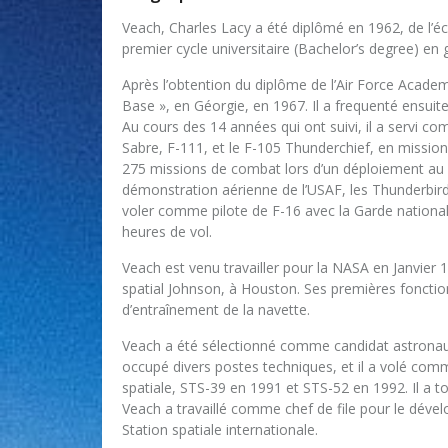
Veach, Charles Lacy a été diplômé en 1962, de l’éc
premier cycle universitaire (Bachelor’s degree) en 
Après l’obtention du diplôme de l’Air Force Academ
Base », en Géorgie, en 1967. Il a frequenté ensuite 
Au cours des 14 années qui ont suivi, il a servi c
Sabre, F-111, et le F-105 Thunderchief, en mission 
275 missions de combat lors d’un déploiement au 
démonstration aérienne de l’USAF, les Thunderbirds
voler comme pilote de F-16 avec la Garde nationale
heures de vol.
Veach est venu travailler pour la NASA en Janvier 
spatial Johnson, à Houston. Ses premières fonction
d’entraînement de la navette.
Veach a été sélectionné comme candidat astronaut
occupé divers postes techniques, et il a volé com
spatiale, STS-39 en 1991 et STS-52 en 1992. Il a t
Veach a travaillé comme chef de file pour le déve
Station spatiale internationale.