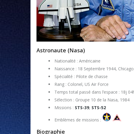
Astronaute (Nasa)
Nationalité : Américaine
Naissance : 18 Septembre 1944, Chicago, 
Spécialité : Pilote de chasse
Rang : Colonel, US Air Force
Temps total passé dans l’espace : 18j 0
Sélection : Groupe 10 de la Nasa, 1984
Missions :
STS-39
,
STS-52
Emblèmes de missions :
Biographie