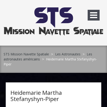
Skip
to
content
STS Mission Navette Spatiale
>
Les Astronautes
>
Les
astronautes américains
>
Heidemarie Martha Stefanyshyn-
Piper
Heidemarie Martha
Stefanyshyn-Piper