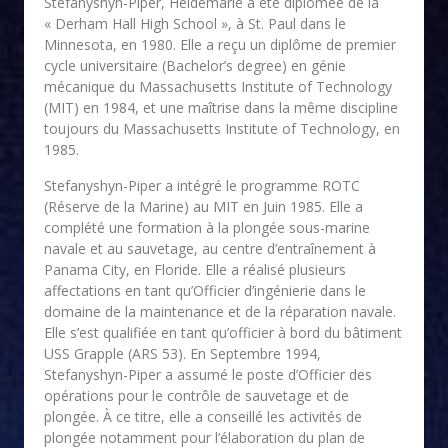
Stefanyshyn-Piper, Heidemarie a été diplômée de la
« Derham Hall High School », à St. Paul dans le
Minnesota, en 1980. Elle a reçu un diplôme de premier
cycle universitaire (Bachelor’s degree) en génie
mécanique du Massachusetts Institute of Technology
(MIT) en 1984, et une maîtrise dans la même discipline
toujours du Massachusetts Institute of Technology, en
1985.
Stefanyshyn-Piper a intégré le programme ROTC
(Réserve de la Marine) au MIT en Juin 1985. Elle a
complété une formation à la plongée sous-marine
navale et au sauvetage, au centre d’entraînement à
Panama City, en Floride. Elle a réalisé plusieurs
affectations en tant qu’Officier d’ingénierie dans le
domaine de la maintenance et de la réparation navale.
Elle s’est qualifiée en tant qu’officier à bord du bâtiment
USS Grapple (ARS 53). En Septembre 1994,
Stefanyshyn-Piper a assumé le poste d’Officier des
opérations pour le contrôle de sauvetage et de
plongée. À ce titre, elle a conseillé les activités de
plongée notamment pour l’élaboration du plan de