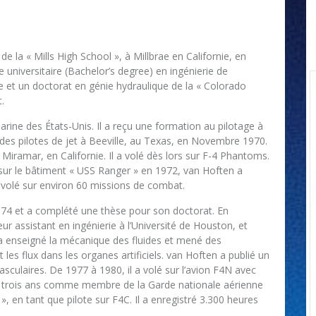
 la « Mills High School », à Millbrae en Californie, en
 universitaire (Bachelor’s degree) en ingénierie de
ise et un doctorat en génie hydraulique de la « Colorado
.
rine des États-Unis. Il a reçu une formation au pilotage à
 des pilotes de jet à Beeville, au Texas, en Novembre 1970.
de Miramar, en Californie. Il a volé dès lors sur F-4 Phantoms.
 sur le bâtiment « USS Ranger » en 1972, van Hoften a
 volé sur environ 60 missions de combat.
1974 et a complété une thèse pour son doctorat. En
r assistant en ingénierie à l’Université de Houston, et
a enseigné la mécanique des fluides et mené des
les flux dans les organes artificiels. van Hoften a publié un
sculaires. De 1977 à 1980, il a volé sur l’avion F4N avec
uis trois ans comme membre de la Garde nationale aérienne
, en tant que pilote sur F4C. Il a enregistré 3.300 heures