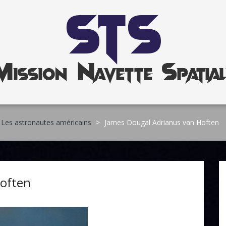
Les astronautes américains
>
James Dougal Adrianus van Hoften
Hoften