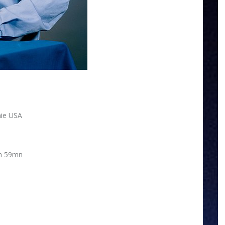
nie USA
1h 59mn