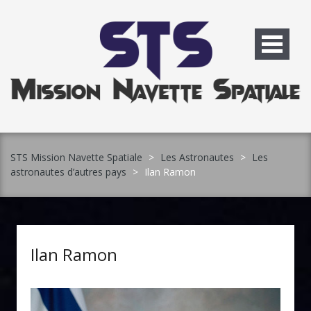
Skip
to
content
STS Mission Navette Spatiale
>
Les Astronautes
>
Les
astronautes d’autres pays
>
Ilan Ramon
Ilan Ramon